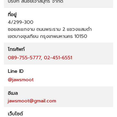
บริษัท สินชัยเจ้าสมุทร จำกัด
ที่อยู่
4/299-300
ซอยสะแกงาม
ถนนพระราม 2
แขวงแสมดำ
เขตบางขุนเทียน
กรุงเทพมหานคร
10150
โทรศัพท์
089-755-5777
,
02-451-6551
Line ID
@jawsmoot
อีเมล
jawsmoot@gmail.com
เว็บไซต์