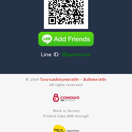
Line ID:
@jawsmoot
© 2569
โรงงานผลิตถุงพลาสติก - สินชัยพลาสติก
All rights reserved.
Work is Secure
Protect Data With Encrypt