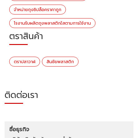
จำหน่ายถุงซิปล็อคราคาถูก
โรงานรับผลิตถุงพลาสติกใสตามการใช้งาน
ตราสินค้า
ตราปลาวาฬ
สินชัยพลาสติก
ติดต่อเรา
ชื่อธุรกิจ