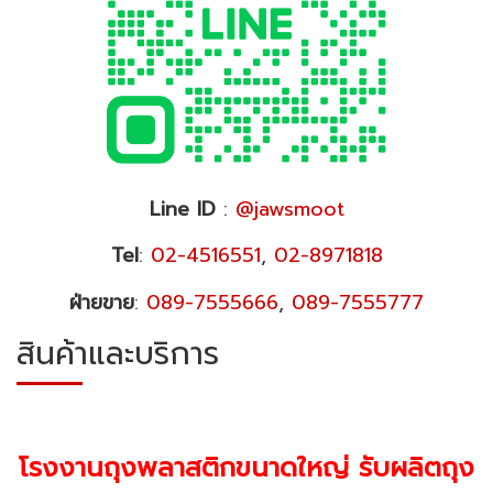
Line
ID
:
@jawsmoot
Tel
:
02-4516551
,
02-8971818
ฝ่ายขาย
:
089-7555666
,
08
9-7555777
สินค้าและบริการ
โรงงานถุงพลาสติกขนาดใหญ่ รับผลิตถุง