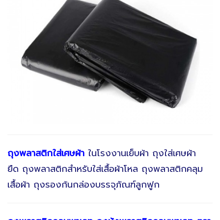
ถุงพลาสติกใส่เศษผ้า
ในโรงงานเย็บผ้า ถุงใส่เศษผ้า
ยืด ถุงพลาสติกสำหรับใส่เสื้อผ้าโหล ถุงพลาสติกคลุม
เสื้อผ้า ถุงรองก้นกล่องบรรจุภัณฑ์ลูกฟูก