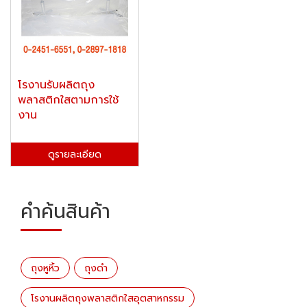
โรงานรับผลิตถุง
พลาสติกใสตามการใช้
งาน
ดูรายละเอียด
คำค้นสินค้า
ถุงหูหิ้ว
ถุงดำ
โรงานผลิตถุงพลาสติกใสอุตสาหกรรม