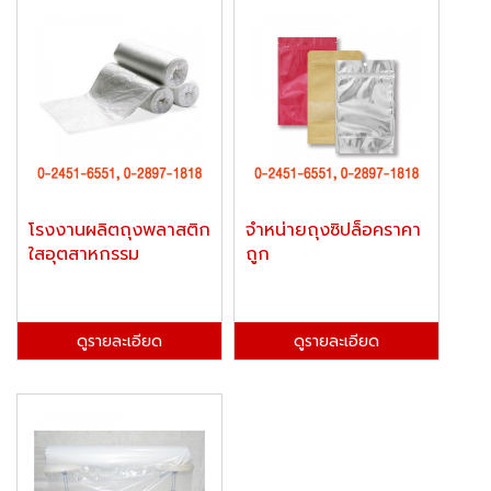
โรงงานผลิตถุงพลาสติก
จำหน่ายถุงซิปล็อคราคา
ใสอุตสาหกรรม
ถูก
ดูรายละเอียด
ดูรายละเอียด