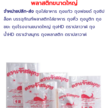
พลาสติกขนาดใหญ่
จำหน่ายปลีก-ส่ง
ถุงใส่อาหาร ถุงแก้ว ถุงฟอยด์ ถุงซิป
ล็อค บรรจุภัณฑ์พลาสติกใส่อาหาร ถุงหิ้ว ถุงบูติก ถุง
ขยะ ถุงโรงงานขนาดใหญ่
ถุง
HD
ตราปลาวาฬ
ถุง
น้ำ
HD
ตราเจ้าสมุทร ถุงพลาสติก ตราปลาวาฬ